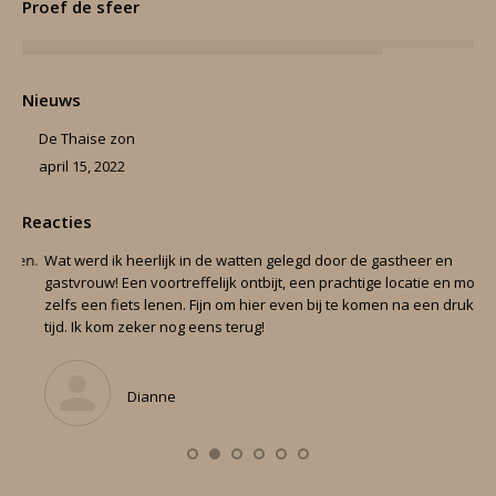
Proef de sfeer
Nieuws
De Thaise zon
april 15, 2022
Reacties
ien.
Wat werd ik heerlijk in de watten gelegd door de gastheer en
Ca
gastvrouw! Een voortreffelijk ontbijt, een prachtige locatie en mocht
ni
zelfs een fiets lenen. Fijn om hier even bij te komen na een drukke
Ve
tijd. Ik kom zeker nog eens terug!
co
‘a
Dianne