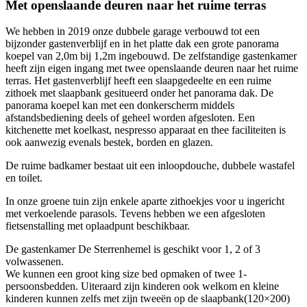
Met openslaande deuren naar het ruime terras
We hebben in 2019 onze dubbele garage verbouwd tot een
bijzonder gastenverblijf en in het platte dak een grote panorama
koepel van 2,0m bij 1,2m ingebouwd. De zelfstandige gastenkamer
heeft zijn eigen ingang met twee openslaande deuren naar het ruime
terras. Het gastenverblijf heeft een slaapgedeelte en een ruime
zithoek met slaapbank gesitueerd onder het panorama dak. De
panorama koepel kan met een donkerscherm middels
afstandsbediening deels of geheel worden afgesloten. Een
kitchenette met koelkast, nespresso apparaat en thee faciliteiten is
ook aanwezig evenals bestek, borden en glazen.
De ruime badkamer bestaat uit een inloopdouche, dubbele wastafel
en toilet.
In onze groene tuin zijn enkele aparte zithoekjes voor u ingericht
met verkoelende parasols. Tevens hebben we een afgesloten
fietsenstalling met oplaadpunt beschikbaar.
De gastenkamer De Sterrenhemel is geschikt voor 1, 2 of 3
volwassenen.
We kunnen een groot king size bed opmaken of twee 1-
persoonsbedden. Uiteraard zijn kinderen ook welkom en kleine
kinderen kunnen zelfs met zijn tweeën op de slaapbank(120×200)