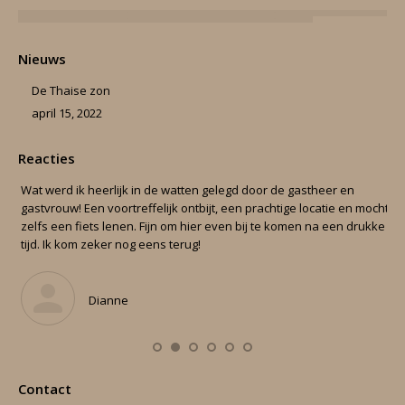
Nieuws
De Thaise zon
april 15, 2022
Reacties
en.
Wat werd ik heerlijk in de watten gelegd door de gastheer en
Can
gastvrouw! Een voortreffelijk ontbijt, een prachtige locatie en mocht
nig
zelfs een fiets lenen. Fijn om hier even bij te komen na een drukke
Ver
tijd. Ik kom zeker nog eens terug!
cou
‘ap
Dianne
Contact