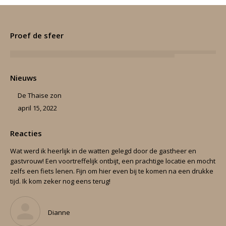
Proef de sfeer
Nieuws
De Thaise zon
april 15, 2022
Reacties
en.
Wat werd ik heerlijk in de watten gelegd door de gastheer en
Can
gastvrouw! Een voortreffelijk ontbijt, een prachtige locatie en mocht
nig
zelfs een fiets lenen. Fijn om hier even bij te komen na een drukke
Ver
tijd. Ik kom zeker nog eens terug!
cou
‘ap
Dianne