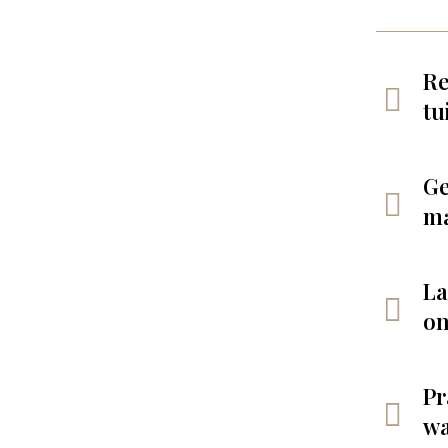
Re
tu
Ge
m
La
on
Pr
wa