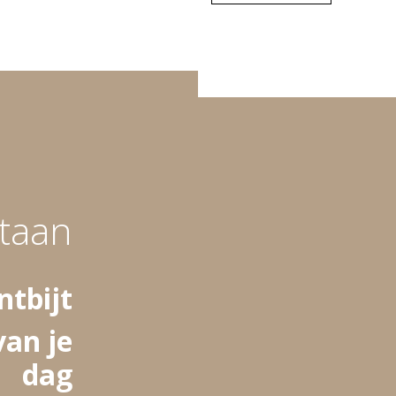
taan
ntbijt
van je
dag