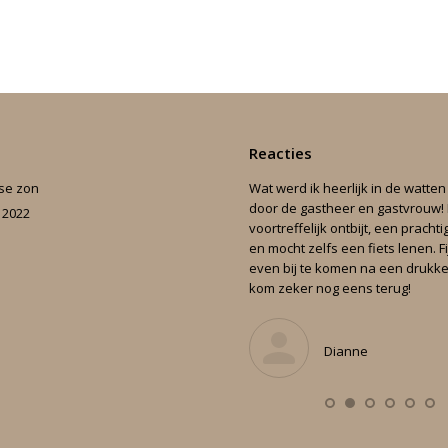
Reacties
se zon
genlijk was alles goed. Mooi verblijf van
Wat werd ik heerlijk in de watten
le gemakken voorzien. Goed
bed,
door de gastheer en gastvrouw!
, 2022
tgedeelte, mooie badkamer. Het eten wat
voortreffelijk ontbijt, een prachti
tcha maakt is heerlijk. Ratcha en Jaap
en mocht zelfs een fiets lenen. F
jn zeer goede gastvrouw en gastheer. Wij
even bij te komen na een drukke t
men zeker terug om weer te genieten
kom zeker nog eens terug!
n de overnachting en eten mooi concept.
Dianne
Conny