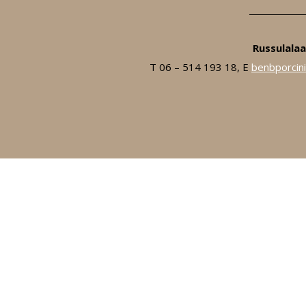
Russulalaa
T 06 – 514 193 18, E
benbporcin