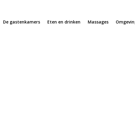
De gastenkamers
Eten en drinken
Massages
Omgevin