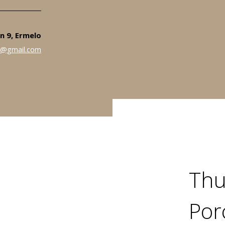
n 9, Ermelo
i@gmail.com
Thu
Por