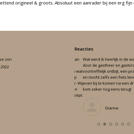
zettend origineel & groots. Absoluut een aanrader bij een erg fijn
Reacties
se zon
genlijk was alles goed. Mooi verblijf van
Wat werd ik heerlijk in de watte
lle gemakken voorzien. Goed
bed,
door de gastheer en gastvrouw!
, 2022
itgedeelte, mooie badkamer. Het eten wat
voortreffelijk ontbijt, een prachti
tcha maakt is heerlijk. Ratcha en Jaap
en mocht zelfs een fiets lenen. F
ijn zeer goede gastvrouw en gastheer. Wij
even bij te komen na een drukke t
omen zeker terug om weer te genieten
kom zeker nog eens terug!
an de overnachting en eten mooi concept.
Dianne
Conny