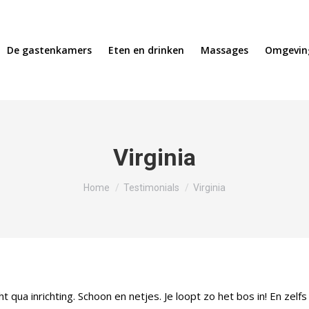
De gastenkamers
Eten en drinken
Massages
Omgevin
Virginia
Je bent hier:
Home
Testimonials
Virginia
qua inrichting. Schoon en netjes. Je loopt zo het bos in! En zelfs 