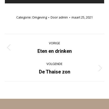
Categorie:
Omgeving
Door
admin
maart 25, 2021
Album
navigatie
VORIGE
Eten en drinken
Vorig
album:
VOLGENDE
De Thaise zon
Volgend
album: