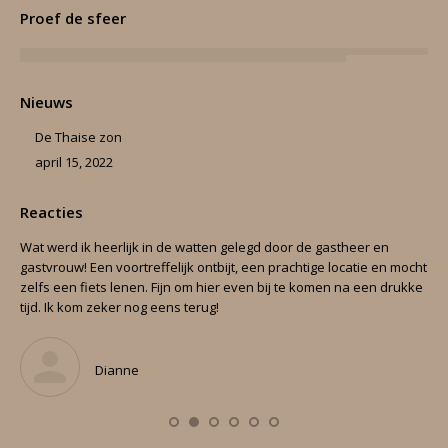
Proef de sfeer
Nieuws
De Thaise zon
april 15, 2022
Reacties
en.
Wat werd ik heerlijk in de watten gelegd door de gastheer en
Can
gastvrouw! Een voortreffelijk ontbijt, een prachtige locatie en mocht
nig
zelfs een fiets lenen. Fijn om hier even bij te komen na een drukke
Ver
tijd. Ik kom zeker nog eens terug!
cou
‘ap
Dianne